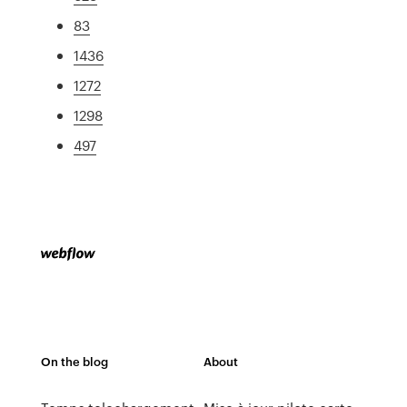
83
1436
1272
1298
497
On the blog
About